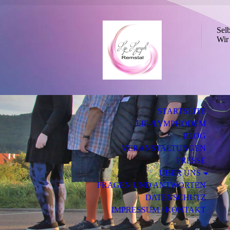
Sel
Wir 
STARTSEITE
LIP-/LYMPHÖDEM
BLOG
VERANSTALTUNGEN
PRESSE
ÜBER UNS
FRAGEN UND ANTWORTEN
DATENSCHUTZ
IMPRESSUM / KONTAKT