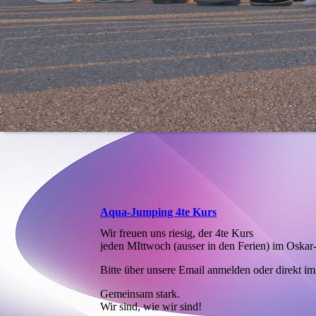
Aqua-Jumping 4te Kurs
Wir freuen uns riesig, der 4te Kurs
jeden MIttwoch (ausser in den Ferien) im Oska
Bitte über unsere Email anmelden oder direkt i
Gemeinsam stark.
Wir sind, wie wir sind!