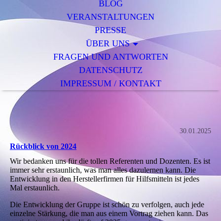
BLOG
VERANSTALTUNGEN
PRESSE
ÜBER UNS
FRAGEN UND ANTWORTEN
DATENSCHUTZ
IMPRESSUM / KONTAKT
30.01.2025
Rückblick von 2024
Wir bedanken uns für die tollen Referenten und Dozenten. Es ist
immer sehr erstaunlich, was man alles dazulernen kann. Die
Entwicklung in den Herstellerfirmen für Hilfsmitteln ist jedes
Mal erstaunlich.
Die Entwicklung der Gruppe ist schön zu verfolgen, auch jede
einzelne Stärkung, die man aus einem Vortrag ziehen kann. Das