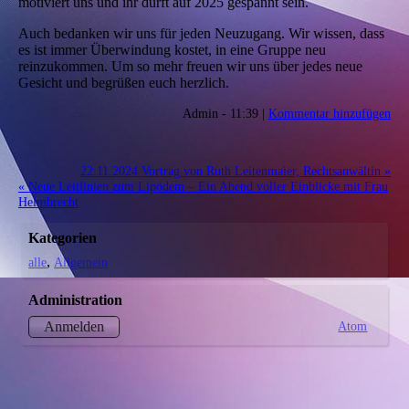
motiviert uns und ihr dürft auf 2025 gespannt sein.
Auch bedanken wir uns für jeden Neuzugang. Wir wissen, dass
es ist immer Überwindung kostet, in eine Gruppe neu
reinzukommen. Um so mehr freuen wir uns über jedes neue
Gesicht und begrüßen euch herzlich.
Admin - 11:39 |
Kommentar hinzufügen
22.11.2024 Vortrag von Ruth Leitenmaier, Rechtsanwältin »
« Neue Leitlinien zum Lipödem – Ein Abend voller Einblicke mit Frau
Helmbrecht
Kategorien
alle
Allgemein
Administration
Atom
Anmelden