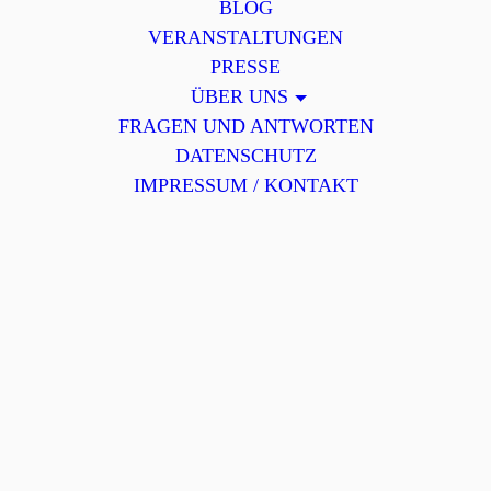
BLOG
VERANSTALTUNGEN
PRESSE
ÜBER UNS
FRAGEN UND ANTWORTEN
DATENSCHUTZ
IMPRESSUM / KONTAKT
22.09.2025
Ein Abend voller Infos, Austausch und Wow-Momente –
Sanitätshaus Hartlieb & Juzo
Ein richtig informativer Abend liegt hinter uns und wir sagen
erstmal ein dickes Danke an alle superaktiven Mitglieder und
Gäste. Ihr habt eure Fragen mitgebracht, sie in der Runde oder
im Einzelgespräch rausgehauen und damit den Abend
unglaublich lebendig gemacht. Genau so lieben wir das 💬✨