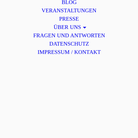
BLOG
VERANSTALTUNGEN
PRESSE
ÜBER UNS
FRAGEN UND ANTWORTEN
DATENSCHUTZ
IMPRESSUM / KONTAKT
21.07.2025
Ein Abend voller Mut, Klarheit und Energie – Vortrag von
Caroline Sprott
Caroline Sprott, bekannt als Health-Influencerin, Autorin und
Gesicht von „Power Sprotte“, hat uns mit ihrem Vortrag sofort
berührt. Sie sprach darüber, wie herausfordernd das Leben mit
einer chronischen Erkrankung sein kann und wie wichtig es ist,
einen Weg zu finden, der Halt gibt und neue Perspektiven
eröffnet. Viele fühlten sich in diesem Moment gesehen und