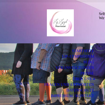
Sel
Wir 
STARTSEITE
LIP-/LYMPHÖDEM
BLOG
VERANSTALTUNGEN
PRESSE
ÜBER UNS
FRAGEN UND ANTWORTEN
DATENSCHUTZ
IMPRESSUM / KONTAKT