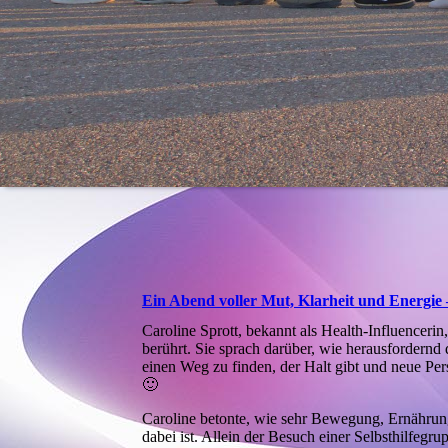
Ein Abend voller Mut, Klarheit und Energie 
Caroline Sprott, bekannt als Health-Influencerin
berührt. Sie sprach darüber, wie herausfordernd
einen Weg zu finden, der Halt gibt und neue Per
🙂
Caroline betonte, wie sehr Bewegung, Ernährun
dabei ist. Allein der Besuch einer Selbsthilfegru