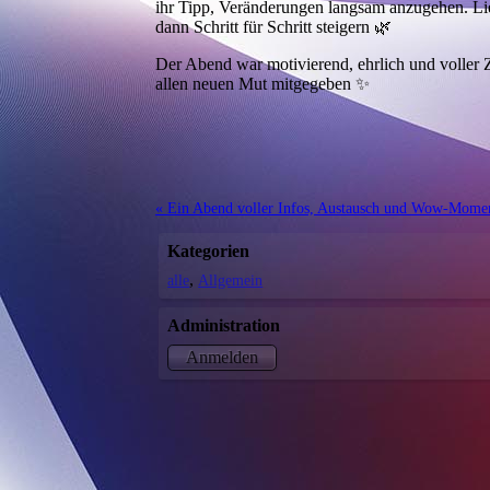
ihr Tipp, Veränderungen langsam anzugehen. Lie
dann Schritt für Schritt steigern 🌿
Der Abend war motivierend, ehrlich und voller Z
allen neuen Mut mitgegeben ✨
« Ein Abend voller Infos, Austausch und Wow-Moment
Kategorien
alle
Allgemein
Administration
Anmelden